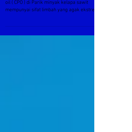
Flow meter limbah Pabrik
CPO
Proses pengolahan produsksi Crude Palm
oil ( CPO ) di Parik minyak kelapa sawit
mempunyai sifat limbah yang agak ekstrem
karena disamping...