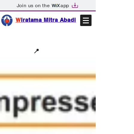
Join us on the
app
W
iratama Mitra Abadi
📩sales@wma.co.id
📍
Bekasi, Indonesia