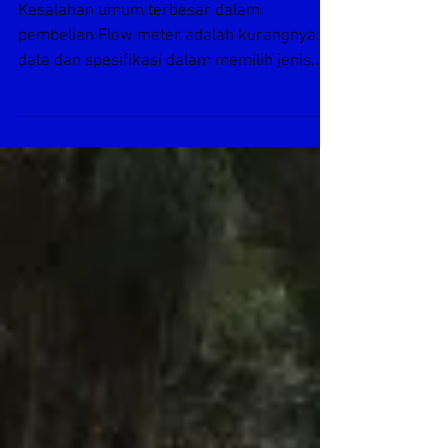
Akurasi Flow Meter
Kesalahan umum terbesar dalam
pembelian Flow meter adalah kurangnya
data dan spesifikasi dalam memilih jenis,
type atau model flow...