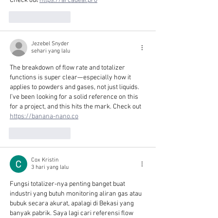
Check out 
https://arcadeai.pro
Suka
Balas
Jezebel Snyder
sehari yang lalu
The breakdown of flow rate and totalizer 
functions is super clear—especially how it 
applies to powders and gases, not just liquids. 
I’ve been looking for a solid reference on this 
for a project, and this hits the mark. Check out 
https://banana-nano.co
Suka
Balas
Cox Kristin
3 hari yang lalu
Fungsi totalizer-nya penting banget buat 
industri yang butuh monitoring aliran gas atau 
bubuk secara akurat, apalagi di Bekasi yang 
banyak pabrik. Saya lagi cari referensi flow 