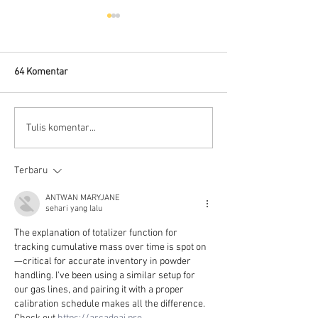
64 Komentar
Flow meter Clamp on
Flow meter, Defin
Tulis komentar...
ultrasonic
Jenis
Terbaru
ANTWAN MARYJANE
sehari yang lalu
The explanation of totalizer function for 
tracking cumulative mass over time is spot on
—critical for accurate inventory in powder 
handling. I've been using a similar setup for 
our gas lines, and pairing it with a proper 
calibration schedule makes all the difference. 