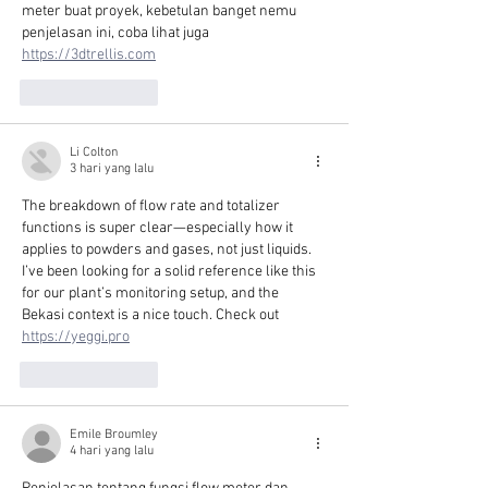
meter buat proyek, kebetulan banget nemu 
penjelasan ini, coba lihat juga 
https://3dtrellis.com
Suka
Balas
Li Colton
3 hari yang lalu
The breakdown of flow rate and totalizer 
functions is super clear—especially how it 
applies to powders and gases, not just liquids. 
I’ve been looking for a solid reference like this 
for our plant’s monitoring setup, and the 
Bekasi context is a nice touch. Check out 
https://yeggi.pro
Suka
Balas
Emile Broumley
4 hari yang lalu