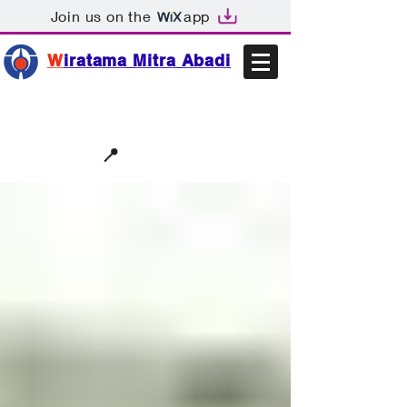
Join us on the
app
W
iratama Mitra Abadi
📩sales@wma.co.id
📍
Bekasi, Indonesia