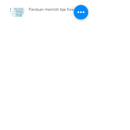
Panduan memilih tipe flow meter
Flow Meter Air Bersih
Archive
Desember 2024
(1)
1 postingan
Juni 2019
(1)
1 postingan
Maret 2019
(2)
2 postingan
Juli 2018
(1)
1 postingan