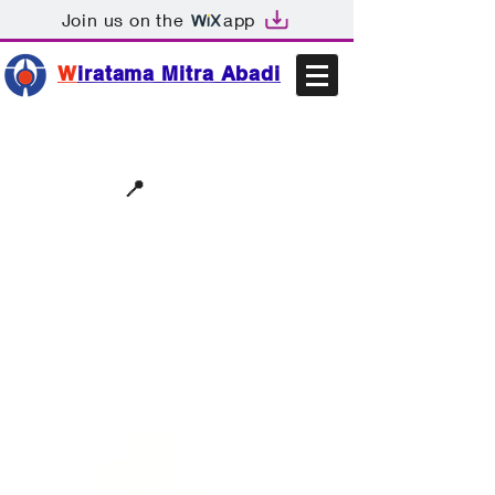
Join us on the
app
W
iratama Mitra Abadi
📩sales@wma.co.id
📍
Bekasi, Indonesia