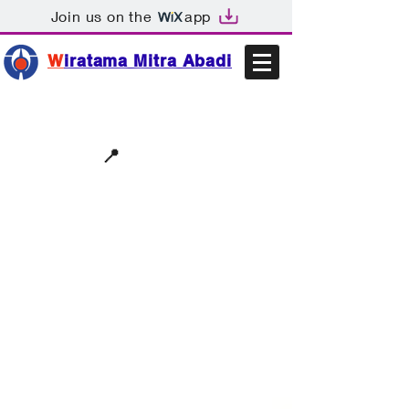
Join us on the
app
W
iratama Mitra Abadi
📩sales@wma.co.id
📍
Bekasi, Indonesia