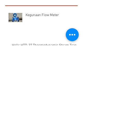
1/16
Recent Posts
Kegunaan Flow Meter
Hells HTD-37 Thermodynamic Steam Trap
CS VA 525 Compact