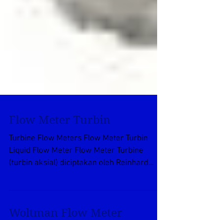
Flow Meter Turbin
Turbine Flow Meters Flow Meter Turbin
Liquid Flow Meter Flow Meter Turbine
(turbin aksial) diciptakan oleh Reinhard
Woltman dan...