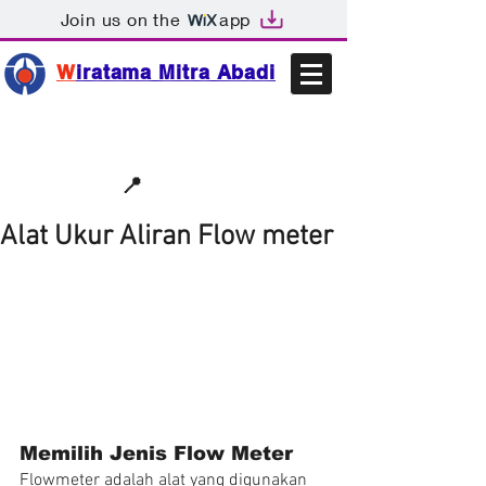
Join us on the
app
W
iratama Mitra Abadi
📩sales@wma.co.id
📍
Bekasi, Indonesia
Alat Ukur Aliran Flow meter
Memilih Jenis Flow Meter
Flowmeter adalah alat yang digunakan 