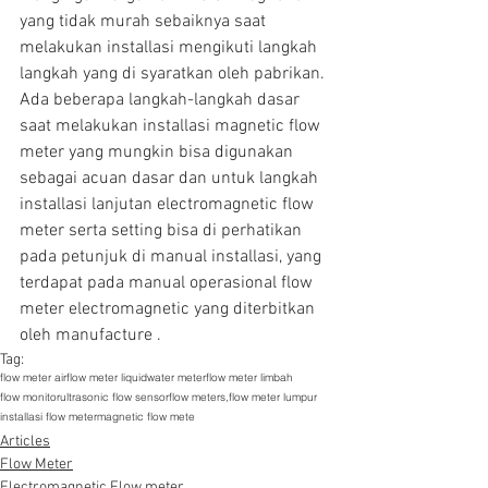
yang tidak murah sebaiknya saat 
melakukan installasi mengikuti langkah 
langkah yang di syaratkan oleh pabrikan. 
Ada beberapa langkah-langkah dasar 
saat melakukan installasi magnetic flow 
meter yang mungkin bisa digunakan 
sebagai acuan dasar dan untuk langkah 
installasi lanjutan electromagnetic flow 
meter serta setting bisa di perhatikan 
pada petunjuk di manual installasi, yang 
terdapat pada manual operasional flow 
meter electromagnetic yang diterbitkan 
oleh manufacture .
Tag:
flow meter air
flow meter liquid
water meter
flow meter limbah
flow monitor
ultrasonic flow sensor
flow meters,
flow meter lumpur
installasi flow meter
magnetic flow mete
Articles
Flow Meter
Electromagnetic Flow meter