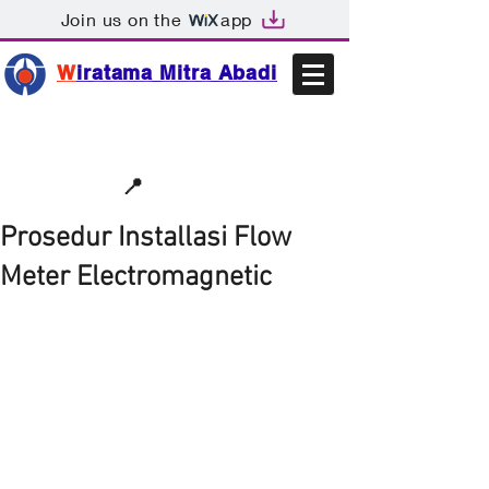
Join us on the
app
W
iratama Mitra Abadi
📩sales@wma.co.id
📍
Bekasi, Indonesia
Prosedur Installasi Flow
Meter Electromagnetic