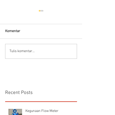
Komentar
Kelebihan dan kekurangan
Panduan memilih 
Tulis komentar...
Electromagnetic Flow
meter
Meter
Recent Posts
Kegunaan Flow Meter