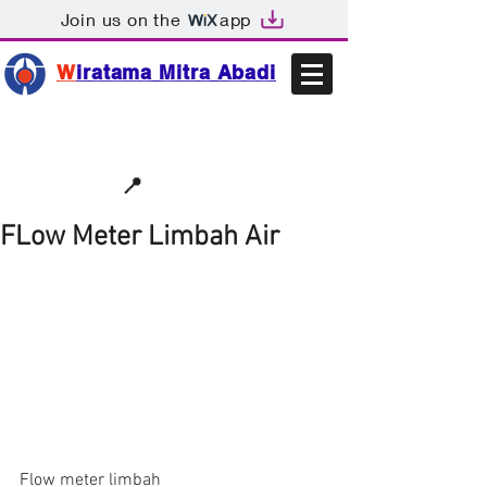
Join us on the
app
W
iratama Mitra Abadi
📩sales@wma.co.id
📍
Bekasi, Indonesia
FLow Meter Limbah Air
Flow meter limbah