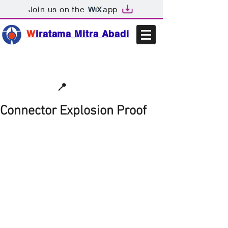
Join us on the
app
W
iratama Mitra Abadi
📩sales@wma.co.id
📍
Bekasi, Indonesia
Connector Explosion Proof