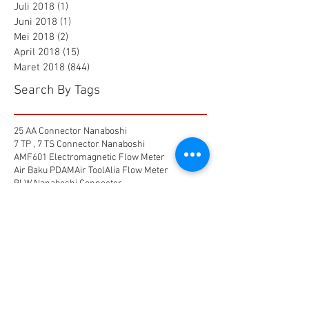
Juli 2018
(1)
1 postingan
Juni 2018
(1)
1 postingan
Mei 2018
(2)
2 postingan
April 2018
(15)
15 postingan
Maret 2018
(844)
844 postingan
Search By Tags
25 AA Connector Nanaboshi
7 TP , 7 TS Connector Nanaboshi
AMF601 Electromagnetic Flow Meter
Air Baku PDAM
Air Tool
Alia Flow Meter
BLW Nanaboshi Connector
Bellows Needle Valve
Clamp on Ultrasonic Flow Meter
Coaxial Connector Nanaboshi
Combustion air
Compress air flow sensor
Compressed air flow measurement
Connector Nanaboshi
Connector Nanaboshi,
Connector Nanaboshi series NCS
Connector Water ProofConnector sibas
Device Connectivity
Electrical connector