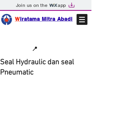
Join us on the
app
W
iratama Mitra Abadi
📩sales@wma.co.id
📍
Bekasi, Indonesia
Seal Hydraulic dan seal
Pneumatic