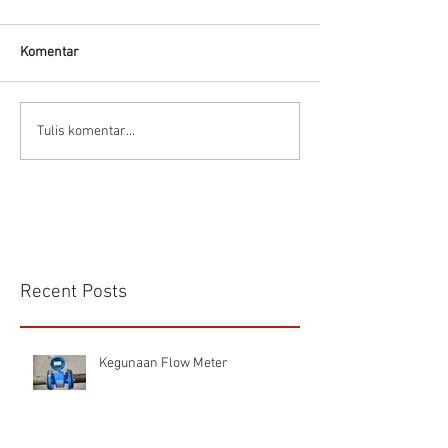
Komentar
Flow Meter Air B
Panduan memilih tipe flow
Tulis komentar...
meter
Recent Posts
Kegunaan Flow Meter