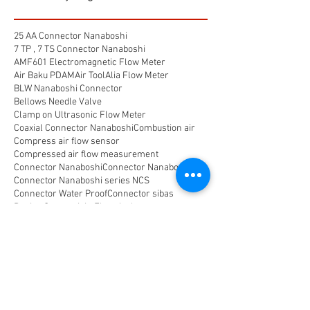
25 AA Connector Nanaboshi
7 TP , 7 TS Connector Nanaboshi
AMF601 Electromagnetic Flow Meter
Air Baku PDAM
Air Tool
Alia Flow Meter
BLW Nanaboshi Connector
Bellows Needle Valve
Clamp on Ultrasonic Flow Meter
Coaxial Connector Nanaboshi
Combustion air
Compress air flow sensor
Compressed air flow measurement
Connector Nanaboshi
Connector Nanaboshi,
Connector Nanaboshi series NCS
Connector Water ProofConnector sibas
Device Connectivity
Electrical connector
Electrical connector,
Electromagnetic Flow Meter
Energy
Float Level Switch
Flow Meter Electromagnetic
Flow Meter Portable
Flow Meter SHM
Flow Meter Turbin
Flow Meter Ultrasonic
Flow measurement
Flow measurement,
Flow measurement, flow meter air