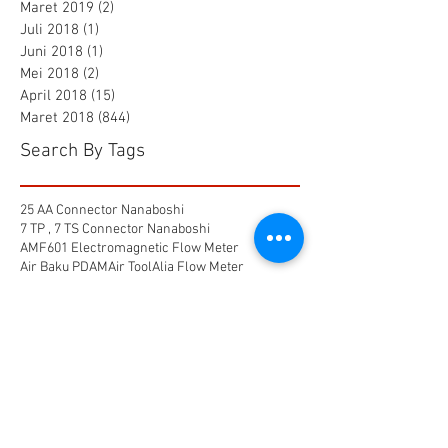
Maret 2019
(2)
2 postingan
Juli 2018
(1)
1 postingan
Juni 2018
(1)
1 postingan
Mei 2018
(2)
2 postingan
April 2018
(15)
15 postingan
Maret 2018
(844)
844 postingan
Search By Tags
25 AA Connector Nanaboshi
7 TP , 7 TS Connector Nanaboshi
AMF601 Electromagnetic Flow Meter
Air Baku PDAM
Air Tool
Alia Flow Meter
BLW Nanaboshi Connector
Bellows Needle Valve
Clamp on Ultrasonic Flow Meter
Coaxial Connector Nanaboshi
Combustion air
Compress air flow sensor
Compressed air flow measurement
Connector Nanaboshi
Connector Nanaboshi,
Connector Nanaboshi series NCS
Connector Water ProofConnector sibas