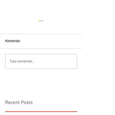
Hells HTD-37
Thermodynamic Steam
Trap
Komentar
CS VA 525 Compa
Tulis komentar...
Recent Posts