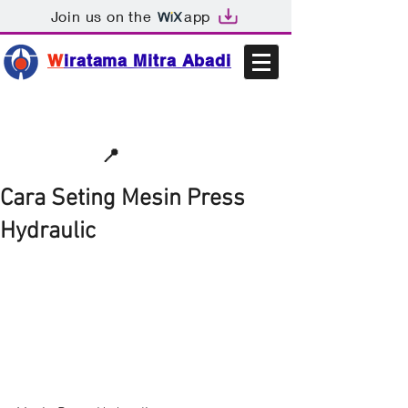
Join us on the
app
W
iratama Mitra Abadi
📩sales@wma.co.id
📍
Bekasi, Indonesia
Cara Seting Mesin Press
Hydraulic