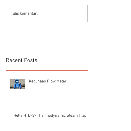
Flow Meter Solar
Flow Meter (Cara Memilih
Tulis komentar...
Jenis Flowmeter)
Recent Posts
Kegunaan Flow Meter
Hells HTD-37 Thermodynamic Steam Trap