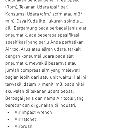
digunakan dengan benar, Free Speed 
(Rpm), Tekanan Udara (psi/ bar), 
Konsumsi Udara (cfm/ scfm atau m3/ 
min), Daya Kuda (hp), ukuran spindle … 
dll.  Bergantung pada berbagai jenis alat 
pneumatik, ada beberapa spesifikasi 
spesifikasi yang perlu Anda perhatikan. 
Air tool Arus atau aliran udara, terkait 
dengan konsumsi udara pada alat 
pneumatik, mewakili besarnya atau 
jumlah compress airn yang melewati 
bagian lebih dari satu unit waktu. Hal ini 
terwakili dalam l/ menit, m3, pada nilai 
ekuivalen di tekanan udara bebas.
Berbagai jenis dan nama Air tools yang 
beredar dan di gunakan di industri. 
Air impact wrench  
Air ratchet  
Airbrush  