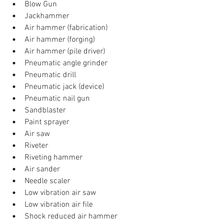
Blow Gun  
Jackhammer  
Air hammer (fabrication)  
Air hammer (forging)  
Air hammer (pile driver)  
Pneumatic angle grinder  
Pneumatic drill  
Pneumatic jack (device)  
Pneumatic nail gun  
Sandblaster  
Paint sprayer  
Air saw  
Riveter  
Riveting hammer  
Air sander  
Needle scaler  
Low vibration air saw  
Low vibration air file  
Shock reduced air hammer  