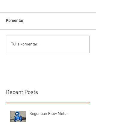
Hells HTD-37
Thermodynamic Steam
Trap
Komentar
CS VA 525 Compa
Tulis komentar...
Recent Posts
Kegunaan Flow Meter