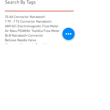
Search By Tags
25 AA Connector Nanaboshi
7 TP , 7 TS Connector Nanaboshi
AMF601 Electromagnetic Flow Meter
Air Baku PDAM
Air Tool
Alia Flow Meter
BLW Nanaboshi Connector
Bellows Needle Valve
Clamp on Ultrasonic Flow Meter
Coaxial Connector Nanaboshi
Combustion air
Compress air flow sensor
Compressed air flow measurement
Connector Nanaboshi
Connector Nanaboshi,
Connector Nanaboshi series NCS
Connector Water ProofConnector sibas
Device Connectivity
Electrical connector
Electrical connector,
Electromagnetic Flow Meter
Energy
Float Level Switch
Flow Meter Electromagnetic
Flow Meter Portable
Flow Meter SHM
Flow Meter Turbin
Flow Meter Ultrasonic
Flow measurement
Flow measurement,