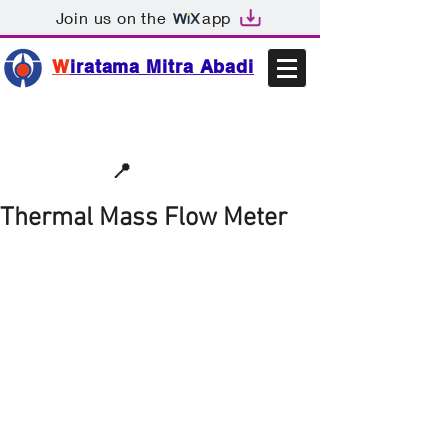
Join us on the
app
W
iratama Mitra Abadi
📩sales@wma.co.id
📍
Bekasi, Indonesia
Thermal Mass Flow Meter