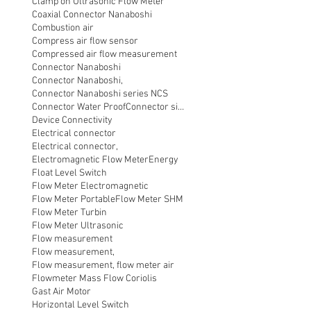
Clamp on Ultrasonic Flow Meter
Coaxial Connector Nanaboshi
Combustion air
Compress air flow sensor
Compressed air flow measurement
Connector Nanaboshi
Connector Nanaboshi,
Connector Nanaboshi series NCS
Connector Water ProofConnector sibas
Device Connectivity
Electrical connector
Electrical connector,
Electromagnetic Flow Meter
Energy
Float Level Switch
Flow Meter Electromagnetic
Flow Meter Portable
Flow Meter SHM
Flow Meter Turbin
Flow Meter Ultrasonic
Flow measurement
Flow measurement,
Flow measurement, flow meter air
Flowmeter Mass Flow Coriolis
Gast Air Motor
Horizontal Level Switch