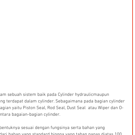
lam sebuah sistem baik pada Cylinder hydraulicmaupun 
ang terdapat dalam cylinder. Sebagaimana pada bagian cylinder 
bagian yaitu Piston Seal, Rod Seal, Dust Seal  atau Wiper dan O-
tara bagaian-bagian cylinder.
 bentuknya sesuai dengan fungsinya serta bahan yang 
ri bahan yang standard hingga yang tahan panas diatas 100 