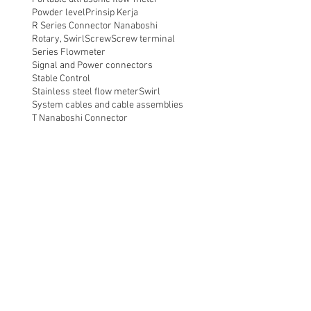
Powder level
Prinsip Kerja
R Series Connector Nanaboshi
Rotary, Swirl
Screw
Screw terminal
Series Flowmeter
Signal and Power connectors
Stable Control
Stainless steel flow meter
Swirl
System cables and cable assemblies
T Nanaboshi Connector