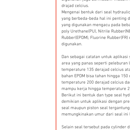
drajad celcius.
Mengenai bentuk dari seal hydraul
yang berbeda-beda hal ini penting 
yang digunakan mengacu pada beban
poly Urethane(PU), Nitrile Rubber(
Rubber(EPDM), Fluorine Rubber(FR) 
digunakan.
Dan sebagai catatan untuk aplikasi 
area yang panas seperti peleburan
temperature 135 derajad celcius a
bahan EPDM bisa tahan hingga 150 
temperature 200 derajad celcius da
mampu kerja hingga temperature 26
Berikut ini bentuk dan type seal hy
demikian untuk aplikasi dengan pres
seal maupun piston seal tergantun
memungkinakan umur dari seal ini 
Selain seal tersebut pada cylinder 