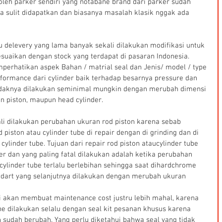
oleh parker sendiri yang notabane brand dari parker sudah 
ga sulit didapatkan dan biasanya masalah klasik nggak ada 
 delevery yang lama banyak sekali dilakukan modifikasi untuk 
suaikan dengan stock yang terdapat di pasaran Indonesia. 
mperhatikan aspek Bahan / matrial seal dan Jenis/ model / type 
erformance dari cylinder baik terhadap besarnya pressure dan 
endaknya dilakukan seminimal mungkin dengan merubah dimensi 
n piston, maupun head cylinder.
li dilakukan perubahan ukuran rod piston karena sebab 
 piston atau cylinder tube di repair dengan di grinding dan di 
ylinder tube. Tujuan dari repair rod piston ataucylinder tube 
er dan yang paling fatal dilakukan adalah ketika perubahan 
ylinder tube terlalu berlebihan sehingga saat dihardchrome 
art yang selanjutnya dilakukan dengan merubah ukuran 
ni akan membuat maintenance cost justru lebih mahal, karena 
ine dilakukan selalu dengan seal kit pesanan khusus karena 
n sudah berubah. Yang perlu diketahui bahwa seal yang tidak 