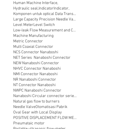
Human Machine Interface,
Hydraulic seal,
Indicator
Indicator,
Komponen untuk optical Data Transmission
Large Capacity Precision Needle Valve
Level Meter
Level Switch
Low-leak Flow Measurement and Control
Machine Manufacturing
Metric Connector
Multi Coaxial Connector
NCS Connector Nanaboshi
NET Series Nanaboshi Connector
NEW Nanaboshi Connector
NHVC Connector Nanaboshi
NMI Connector Nanaboshi
NR Nanaboshi Connector
NT Connector Nanaboshi
NWPC Nanaboshi Connector
Nanaboshi Circular connector series NT
Natural gas flow to burners
Needle Valve
Otomatisasi Pabrik
Oval Gear with Local Display
POSITIVE DISPLACEMENT FLOW METER
Pneumataic motor
Portable ultrasonic flow-meter