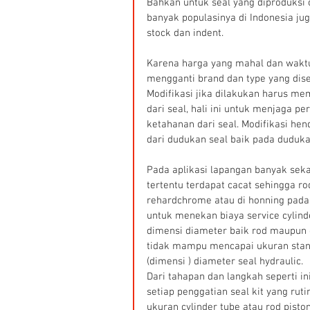
Bahkan untuk seal yang diproduksi 
banyak populasinya di Indonesia ju
stock dan indent.
Karena harga yang mahal dan waktu
mengganti brand dan type yang dise
Modifikasi jika dilakukan harus me
dari seal, hali ini untuk menjaga p
ketahanan dari seal. Modifikasi h
dari dudukan seal baik pada duduka
Pada aplikasi lapangan banyak seka
tertentu terdapat cacat sehingga rod
rehardchrome atau di honning pada c
untuk menekan biaya service cylind
dimensi diameter baik rod maupun c
tidak mampu mencapai ukuran stand
(dimensi ) diameter seal hydraulic.
Dari tahapan dan langkah seperti i
setiap penggatian seal kit yang rut
ukuran cylinder tube atau rod pisto