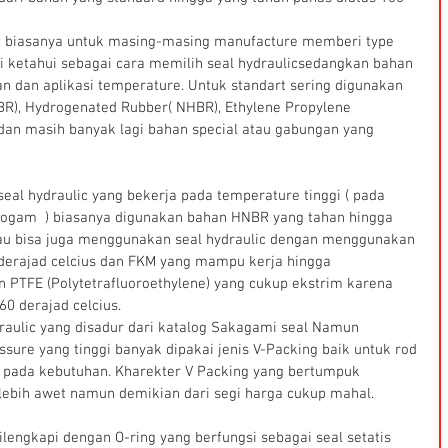
ic biasanya untuk masing-masing manufacture memberi type 
di ketahui sebagai cara memilih seal hydraulicsedangkan bahan 
 dan aplikasi temperature. Untuk standart sering digunakan 
NBR), Hydrogenated Rubber( NHBR), Ethylene Propylene 
dan masih banyak lagi bahan special atau gabungan yang 
seal hydraulic yang bekerja pada temperature tinggi ( pada 
 logam  ) biasanya digunakan bahan HNBR yang tahan hingga 
tau bisa juga menggunakan seal hydraulic dengan menggunakan 
derajad celcius dan FKM yang mampu kerja hingga 
n PTFE (Polytetrafluoroethylene) yang cukup ekstrim karena 
0 derajad celcius.
draulic yang disadur dari katalog Sakagami seal Namun 
sure yang tinggi banyak dipakai jenis V-Packing baik untuk rod 
g pada kebutuhan. Kharekter V Packing yang bertumpuk 
lebih awet namun demikian dari segi harga cukup mahal.
dilengkapi dengan O-ring yang berfungsi sebagai seal setatis 