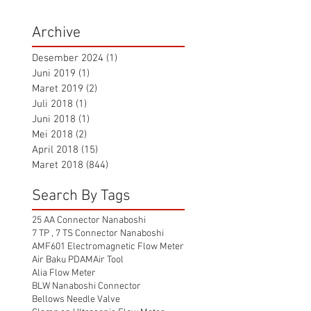
Archive
Desember 2024
(1)
1 postingan
Juni 2019
(1)
1 postingan
Maret 2019
(2)
2 postingan
Juli 2018
(1)
1 postingan
Juni 2018
(1)
1 postingan
Mei 2018
(2)
2 postingan
April 2018
(15)
15 postingan
Maret 2018
(844)
844 postingan
Search By Tags
25 AA Connector Nanaboshi
7 TP , 7 TS Connector Nanaboshi
AMF601 Electromagnetic Flow Meter
Air Baku PDAM
Air Tool
Alia Flow Meter
BLW Nanaboshi Connector
Bellows Needle Valve