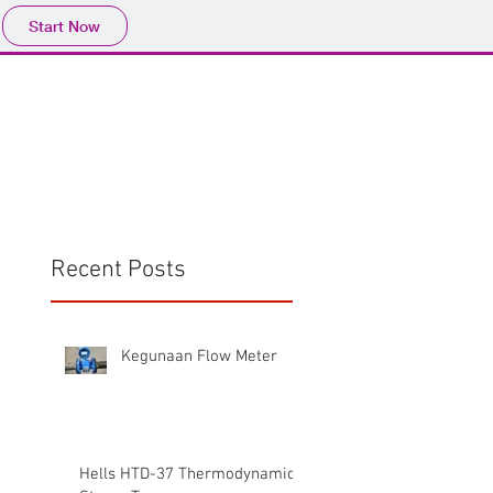
Start Now
Home
Product
Profile
More
📩sales@wma.co.
Recent Posts
Kegunaan Flow Meter
Hells HTD-37 Thermodynamic