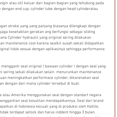
ngin atau oli) keluar dari bagian-bagian yang tehubung pada 
be dengan end cup, cylinder tube dengan head cylinderatau 
ngan stroke yang yang panjang biasanya dilengkapi dengan 
jaga kesetabilan gerakan ang berfungsi sebagai sliding 
ana Cylinder hydraulic yang original sering dilakukan 
n maintenance cost karena sealkit susah sekali didapatkan 
riginal tidak sesuai dengan aplikasinya sehingga performance 
mengganti seal original ( bawaan cylinder ) dengan seal yang 
ini sering sekali dilakukan selain  menurunkan maintenance 
ujuan meningkatkan performace cylinder, dikarenakan seal 
an dengan dari mana cylinder tersebut di buat.
opa atau Amerika menggunakan seal dengan standart negara 
enggantian seal kesulitan mendapatkannya. Seal dari brand 
patkan di Indonesia kecuali yang di produksi oleh Hallite, 
 tidak terdapat setock dan harus inddent hingga 3 bulan. 