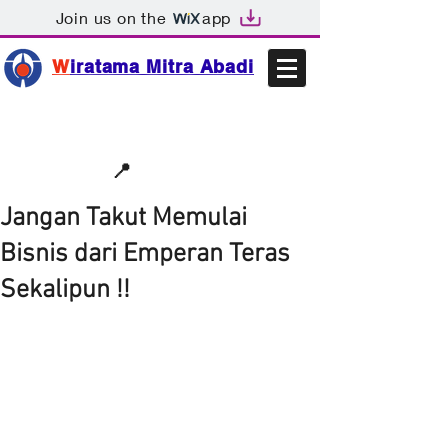
Join us on the
app
W
iratama Mitra Abadi
📩sales@wma.co.id
📍
Bekasi, Indonesia
Jangan Takut Memulai
Bisnis dari Emperan Teras
Sekalipun !!