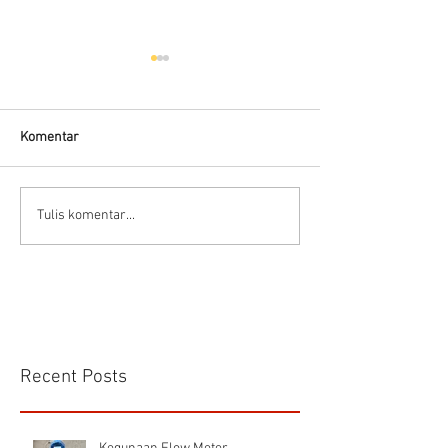
Hells HTD-37
Thermodynamic Steam
Trap
Komentar
CS VA 525 Compa
Tulis komentar...
Recent Posts