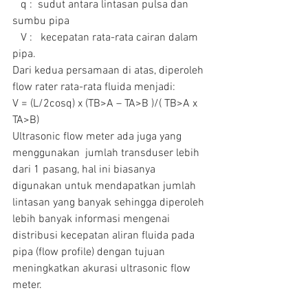
   q :  sudut antara lintasan pulsa dan 
sumbu pipa
   V :   kecepatan rata-rata cairan dalam 
pipa.
Dari kedua persamaan di atas, diperoleh 
flow rater rata-rata fluida menjadi:
V = (L/2cosq) x (TB>A – TA>B )/( TB>A x 
TA>B)
Ultrasonic flow meter ada juga yang 
menggunakan  jumlah transduser lebih 
dari 1 pasang, hal ini biasanya 
digunakan untuk mendapatkan jumlah 
lintasan yang banyak sehingga diperoleh 
lebih banyak informasi mengenai 
distribusi kecepatan aliran fluida pada 
pipa (flow profile) dengan tujuan 
meningkatkan akurasi ultrasonic flow 
meter.