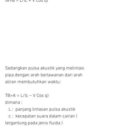
tA>B = L/(c + V Cos q)
Sedangkan pulsa akustik yang melintasi 
pipa dengan arah berlawanan dari arah 
aliran membutuhkan waktu:
TB>A = L/(c – V Cos q)
dimana :
   L :  panjang lintasan pulsa akustik
   c :  kecepatan suara dalam cairan ( 
tergantung pada jenis fluida )