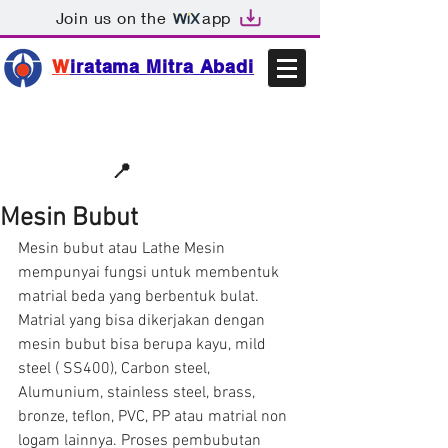
Join us on the
app
W
iratama Mitra Abadi
📩sales@wma.co.id
📍
Bekasi, Indonesia
Mesin Bubut
Mesin bubut atau Lathe Mesin 
mempunyai fungsi untuk membentuk 
matrial beda yang berbentuk bulat. 
Matrial yang bisa dikerjakan dengan 
mesin bubut bisa berupa kayu, mild 
steel ( SS400), Carbon steel, 
Alumunium, stainless steel, brass, 
bronze, teflon, PVC, PP atau matrial non 
logam lainnya. Proses pembubutan 