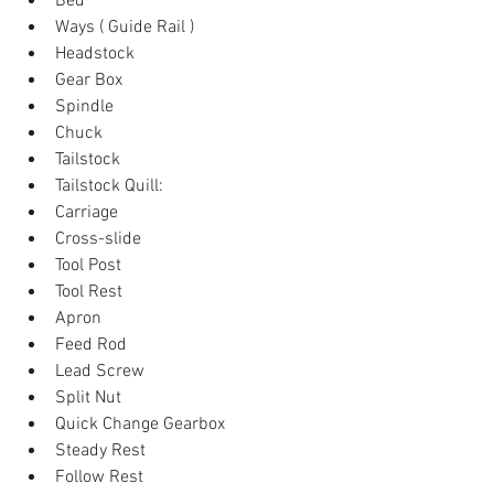
Bed  
Ways ( Guide Rail )  
Headstock   
Gear Box  
Spindle  
Chuck  
Tailstock  
Tailstock Quill:  
Carriage  
Cross-slide  
Tool Post  
Tool Rest  
Apron  
Feed Rod  
Lead Screw  
Split Nut  
Quick Change Gearbox  
Steady Rest  
Follow Rest  