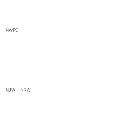
NWPC  
NJW – NRW              