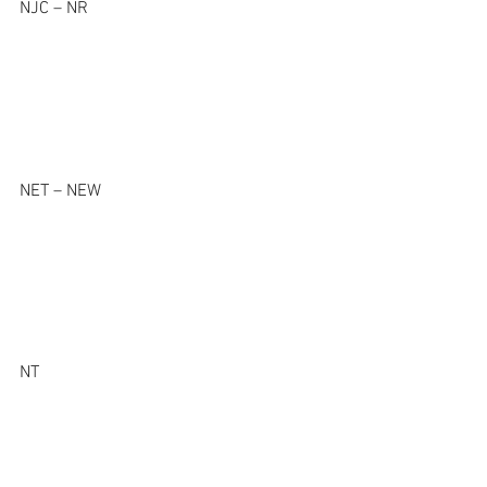
NJC – NR         
NET – NEW         
NT               