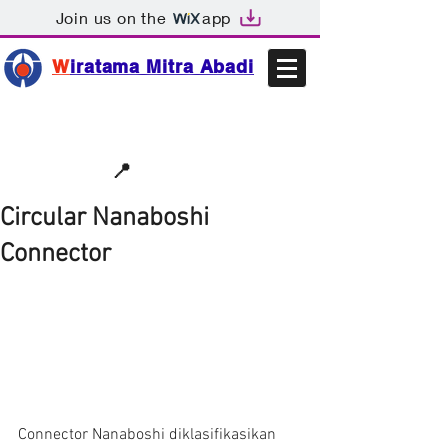
Join us on the
app
W
iratama Mitra Abadi
📩sales@wma.co.id
📍
Bekasi, Indonesia
Circular Nanaboshi
Connector
Connector Nanaboshi diklasifikasikan 