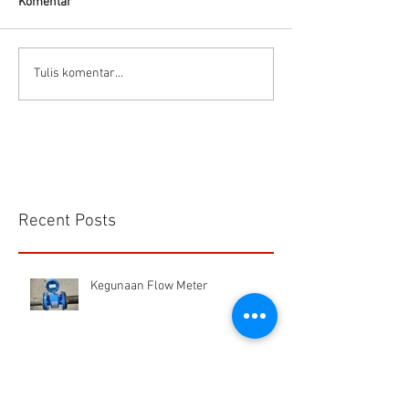
Komentar
Flow Meter Air B
Panduan memilih tipe flow
Tulis komentar...
meter
Recent Posts
Kegunaan Flow Meter
Hells HTD-37 Thermodynamic Steam Trap