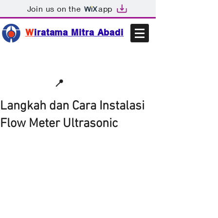
Join us on the
app
W
iratama Mitra Abadi
📩sales@wma.co.id
📍
Bekasi, Indonesia
Langkah dan Cara Instalasi
Flow Meter Ultrasonic