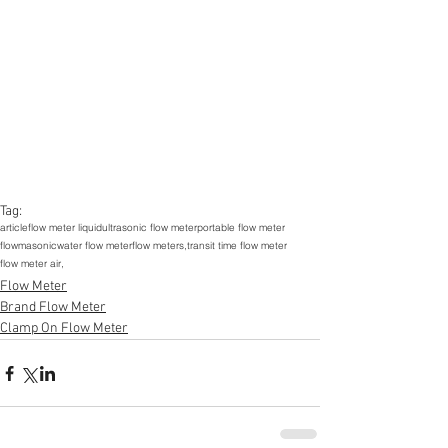
Tag:
article
flow meter liquid
ultrasonic flow meter
portable flow meter
flowmasonic
water flow meter
flow meters,
transit time flow meter
flow meter air,
Flow Meter
Brand Flow Meter
Clamp On Flow Meter