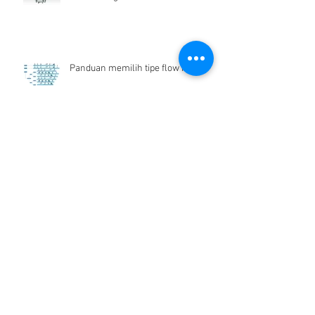
Kelebihan dan kekurangan
Electromagnetic Flow Meter
Panduan memilih tipe flow meter
Flow Meter Air Bersih
Archive
Desember 2024
(1)
1 postingan