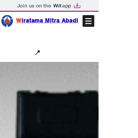
Join us on the
app
W
iratama Mitra Abadi
📩sales@wma.co.id
📍
Bekasi, Indonesia