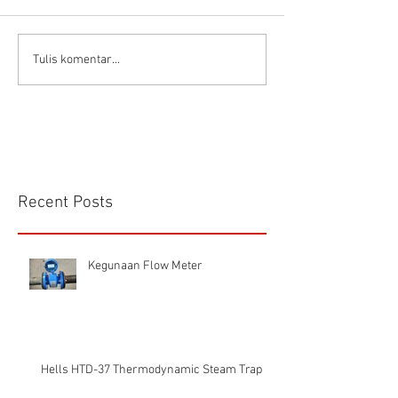
CS VA 525 Compa
Tulis komentar...
Recent Posts
Kegunaan Flow Meter
Hells HTD-37 Thermodynamic Steam Trap