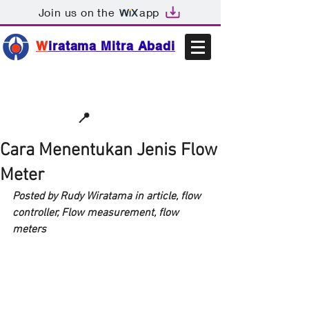
Join us on the
app
W
iratama Mitra Abadi
📩sales@wma.co.id
📍
Bekasi, Indonesia
Cara Menentukan Jenis Flow
Meter
Posted by Rudy Wiratama in article, flow 
controller, Flow measurement, flow 
meters