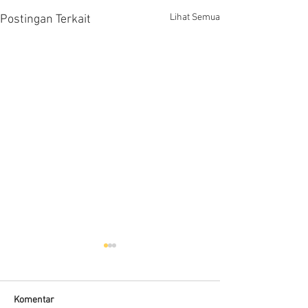
Lihat Semua
Postingan Terkait
Hells HTD-37
Thermodynamic Steam
Trap
Komentar